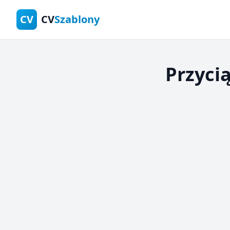
CV
CV
Szablony
Przyci