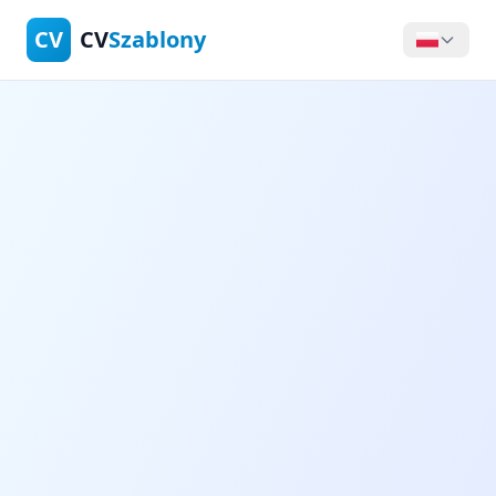
CV
CV
Szablony