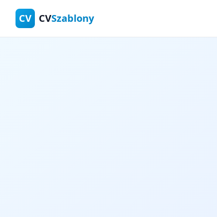
CV
CV
Szablony